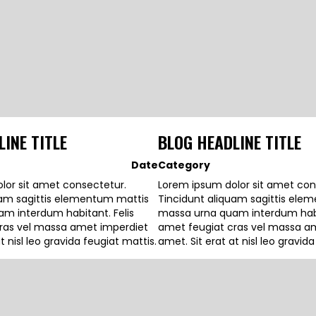
INE TITLE
BLOG HEADLINE TITLE
Date
Category
lor sit amet consectetur.
Lorem ipsum dolor sit amet con
uam sagittis elementum mattis
Tincidunt aliquam sagittis ele
m interdum habitant. Felis
massa urna quam interdum habit
ras vel massa amet imperdiet
amet feugiat cras vel massa a
t nisl leo gravida feugiat mattis.
amet. Sit erat at nisl leo gravid