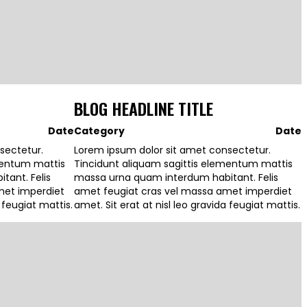
BLOG HEADLINE TITLE
Date
Category
Date
sectetur.
Lorem ipsum dolor sit amet consectetur.
mentum mattis
Tincidunt aliquam sagittis elementum mattis
ant. Felis
massa urna quam interdum habitant. Felis
met imperdiet
amet feugiat cras vel massa amet imperdiet
a feugiat mattis.
amet. Sit erat at nisl leo gravida feugiat mattis.