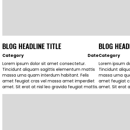
BLOG HEADLINE TITLE
BLOG HEADL
Category
Date
Category
Lorem ipsum dolor sit amet consectetur.
Lorem ipsum do
Tincidunt aliquam sagittis elementum mattis
Tincidunt aliq
massa urna quam interdum habitant. Felis
massa urna qua
amet feugiat cras vel massa amet imperdiet
amet feugiat c
amet. Sit erat at nisl leo gravida feugiat mattis.
amet. Sit erat a