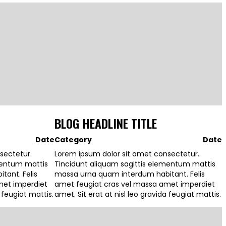
BLOG HEADLINE TITLE
Date
Category
Date
sectetur.
Lorem ipsum dolor sit amet consectetur.
mentum mattis
Tincidunt aliquam sagittis elementum mattis
ant. Felis
massa urna quam interdum habitant. Felis
met imperdiet
amet feugiat cras vel massa amet imperdiet
a feugiat mattis.
amet. Sit erat at nisl leo gravida feugiat mattis.