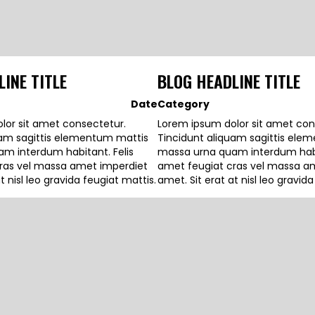
INE TITLE
BLOG HEADLINE TITLE
Date
Category
lor sit amet consectetur.
Lorem ipsum dolor sit amet con
uam sagittis elementum mattis
Tincidunt aliquam sagittis ele
m interdum habitant. Felis
massa urna quam interdum habit
ras vel massa amet imperdiet
amet feugiat cras vel massa a
t nisl leo gravida feugiat mattis.
amet. Sit erat at nisl leo gravid