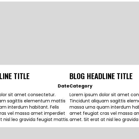
INE TITLE
BLOG HEADLINE TITLE
Date
Category
lor sit amet consectetur.
Lorem ipsum dolor sit amet con
uam sagittis elementum mattis
Tincidunt aliquam sagittis ele
m interdum habitant. Felis
massa urna quam interdum habit
ras vel massa amet imperdiet
amet feugiat cras vel massa a
t nisl leo gravida feugiat mattis.
amet. Sit erat at nisl leo gravid