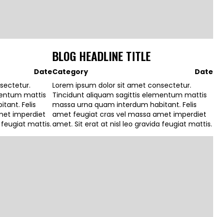
BLOG HEADLINE TITLE
Date
Category
Date
sectetur.
Lorem ipsum dolor sit amet consectetur.
mentum mattis
Tincidunt aliquam sagittis elementum mattis
ant. Felis
massa urna quam interdum habitant. Felis
met imperdiet
amet feugiat cras vel massa amet imperdiet
a feugiat mattis.
amet. Sit erat at nisl leo gravida feugiat mattis.