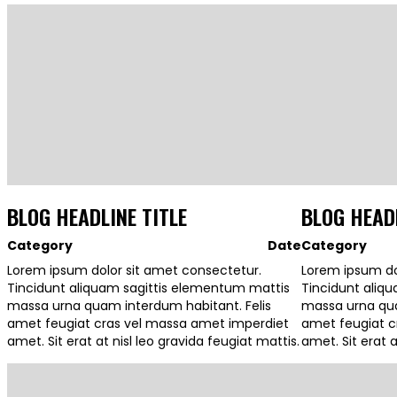
BLOG HEADLINE TITLE
BLOG HEADL
Category
Date
Category
Lorem ipsum dolor sit amet consectetur.
Lorem ipsum do
Tincidunt aliquam sagittis elementum mattis
Tincidunt aliq
massa urna quam interdum habitant. Felis
massa urna qua
amet feugiat cras vel massa amet imperdiet
amet feugiat c
amet. Sit erat at nisl leo gravida feugiat mattis.
amet. Sit erat a