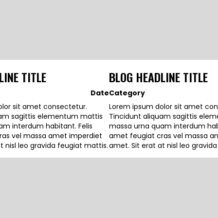
INE TITLE
BLOG HEADLINE TITLE
Date
Category
lor sit amet consectetur.
Lorem ipsum dolor sit amet con
uam sagittis elementum mattis
Tincidunt aliquam sagittis ele
m interdum habitant. Felis
massa urna quam interdum habit
ras vel massa amet imperdiet
amet feugiat cras vel massa a
t nisl leo gravida feugiat mattis.
amet. Sit erat at nisl leo gravid