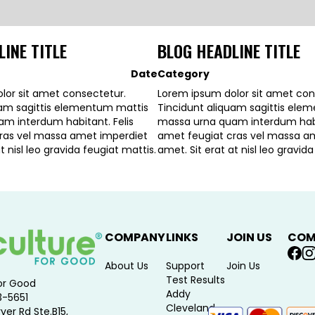
INE TITLE
BLOG HEADLINE TITLE
Date
Category
lor sit amet consectetur.
Lorem ipsum dolor sit amet con
uam sagittis elementum mattis
Tincidunt aliquam sagittis ele
m interdum habitant. Felis
massa urna quam interdum habit
ras vel massa amet imperdiet
amet feugiat cras vel massa a
t nisl leo gravida feugiat mattis.
amet. Sit erat at nisl leo gravid
COMPANY
LINKS
JOIN US
COM
About Us
Support
Join Us
Test Results
or Good
Addy
3-5651
Cleveland
ver Rd Ste.B15,