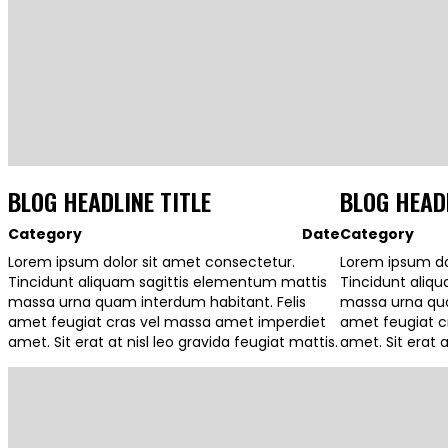
BLOG HEADLINE TITLE
BLOG HEADL
Category
Date
Category
Lorem ipsum dolor sit amet consectetur.
Lorem ipsum do
Tincidunt aliquam sagittis elementum mattis
Tincidunt aliq
massa urna quam interdum habitant. Felis
massa urna qua
amet feugiat cras vel massa amet imperdiet
amet feugiat c
amet. Sit erat at nisl leo gravida feugiat mattis.
amet. Sit erat a