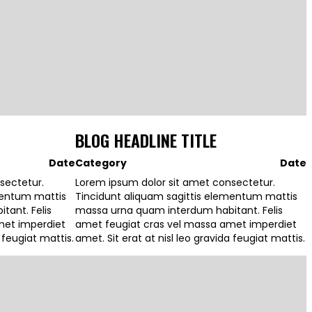
BLOG HEADLINE TITLE
Date
Category
Date
sectetur.
Lorem ipsum dolor sit amet consectetur.
mentum mattis
Tincidunt aliquam sagittis elementum mattis
ant. Felis
massa urna quam interdum habitant. Felis
met imperdiet
amet feugiat cras vel massa amet imperdiet
a feugiat mattis.
amet. Sit erat at nisl leo gravida feugiat mattis.