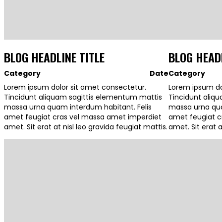
BLOG HEADLINE TITLE
BLOG HEADL
Category
Date
Category
Lorem ipsum dolor sit amet consectetur.
Lorem ipsum do
Tincidunt aliquam sagittis elementum mattis
Tincidunt aliq
massa urna quam interdum habitant. Felis
massa urna qua
amet feugiat cras vel massa amet imperdiet
amet feugiat c
amet. Sit erat at nisl leo gravida feugiat mattis.
amet. Sit erat a