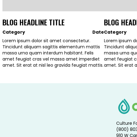
BLOG HEADLINE TITLE
BLOG HEADL
Category
Date
Category
Lorem ipsum dolor sit amet consectetur.
Lorem ipsum do
Tincidunt aliquam sagittis elementum mattis
Tincidunt aliq
massa urna quam interdum habitant. Felis
massa urna qua
amet feugiat cras vel massa amet imperdiet
amet feugiat c
amet. Sit erat at nisl leo gravida feugiat mattis.
amet. Sit erat a
Culture F
(800) 80
910 W Car